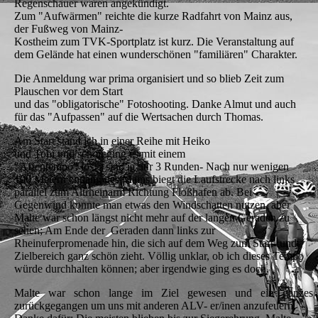
Regenschauer waren angekündigt.
Zum "Aufwärmen" reichte die kurze Radfahrt von Mainz aus,
der Fußweg von Mainz-
Kostheim zum TVK-Sportplatz ist kurz. Die Veranstaltung auf
dem Gelände hat einen wunderschönen "familiären" Charakter.
Die Anmeldung war prima organisiert und so blieb Zeit zum
Plauschen vor dem Start
und das "obligatorische" Fotoshooting. Danke Almut und auch
für das "Aufpassen" auf die Wertsachen durch Thomas.
Am Start stand ich in einer Reihe mit Heiko
und Tobi und schon ging es mit einem
"Affentempo" los. - sind ja nur 3 Runden- Nach nur wenigen
100 Metern entlang des Mains biegt die Laufstrecke nach links
parallel zum Altrheinarm Richtung Floßhafen ab. Bei
Gegenwind konnte man etwas den Windschatten nutzen, aber
Malte war schon längst nicht mehr auf der langen Geraden zu
sehen; Am Ende der Geraden dann links zur
Rheinuferpromenade hin, die sich auf dem Weg zum Start- und
Zielbereich ganz schön zieht. Völlig unklar, ob ich dieses Tempo
würde durchhalten können; aber irgendwie ging es doch.
Malte war schon lange im Ziel gewesen und ein ganze
zurückgegangen um uns mit anderen ALV- er/inen anzufeuern,