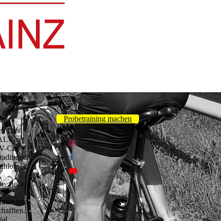
Probetraining machen
de? Das
 ALV-
LV-Cup
aditionell
athlons
e, fiel mir
tte.
chnee und
chafften.
ial