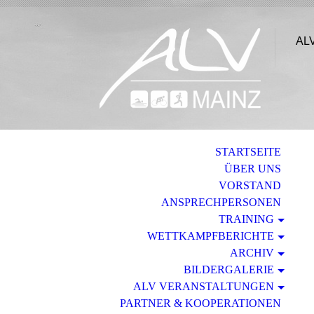
ALV
STARTSEITE
ÜBER UNS
VORSTAND
ANSPRECHPERSONEN
TRAINING
WETTKAMPFBERICHTE
ARCHIV
BILDERGALERIE
ALV VERANSTALTUNGEN
PARTNER & KOOPERATIONEN