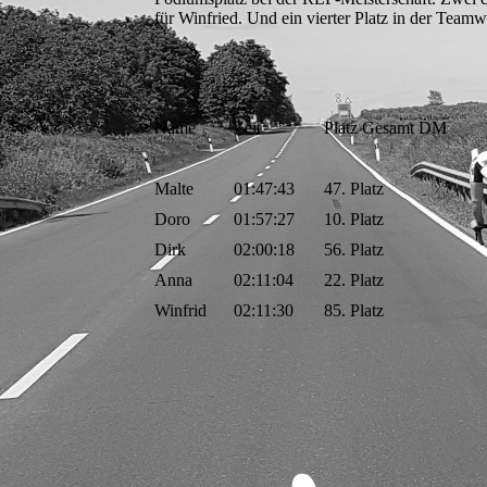
für Winfried. Und ein vierter Platz in der Team
Name
Zeit
Platz Gesamt DM
Malte
01:47:43
47. Platz
Doro
01:57:27
10. Platz
Dirk
02:00:18
56. Platz
Anna
02:11:04
22. Platz
Winfrid
02:11:30
85. Platz