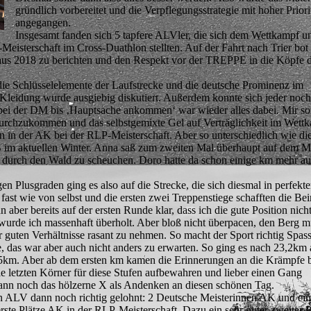
gründlich vorbereitet und die Verpflegungsstrategie mit hoher Priori
angegangen.
Insgesamt fanden sich 5 tapfere ALVler, die sich dem Wettkampf u
eisterschaft im Cross-Duathlon stellten. Auf der Fahrt nach Trier bot 
 aus 2018 zu berichten und den Respekt vor der TREPPE in die Köpfe d
 die Schlüsselelemente der Laufstrecke und die deutsche Prominenz im
Kleidung wurde ausgiebig diskutiert. Außerdem konnte sich jeder noch
ei der DM bis ‚Hauptsache ankommen‘ war wieder alles dabei. Mir sol
urchzukommen und das selbstgemixte Gel auf Verträglichkeit im Wett
 in der AK bei der RLP-Meisterschaft. Aber so unterschiedlich wie die
im aktuellen Winter. Anna saß zum zweiten Mal überhaupt auf dem M
ät durch den Wald zu scheuchen. Doro hatte da schon einige km mehr au
n Plusgraden ging es also auf die Strecke, die sich diesmal in perfekte
m fast wie von selbst und die ersten zwei Treppenstiege schafften die Be
ber bereits auf der ersten Runde klar, dass ich die gute Position nicht
de ich massenhaft überholt. Aber bloß nicht überpacen, den Berg mu
 guten Verhältnisse rasant zu nehmen. So macht der Sport richtig Spass
e, das war aber auch nicht anders zu erwarten. So ging es nach 23,2km
2,5km. Aber ab dem ersten km kamen die Erinnerungen an die Krämpfe b
e letzten Körner für diese Stufen aufbewahren und lieber einen Gang
 dann noch das hölzerne X als Andenken an diesen schönen Tag.
en ALV dann noch richtig gelohnt: 2 Deutsche Meisterinnen AK und ein
rste Plätze AK in der RLP-Meisterschaft. Dazu ein sehr guter zweiter 