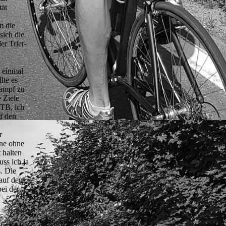
tät
m die
sich die
er Trier-
 einmal
lte es
kampf zu
 Ziele
TB, ich
f den
r
ine ohne
 halten
ss ich ja
. Die
 auf dem
ei der
Platz AK