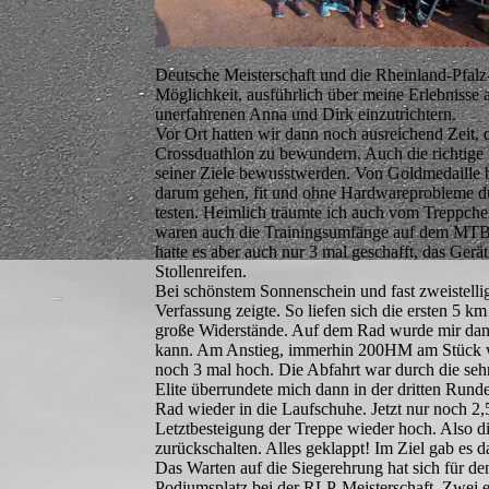
Deutsche Meisterschaft und die Rheinland-Pfalz-M
Möglichkeit, ausführlich über meine Erlebnisse
unerfahrenen Anna und Dirk einzutrichtern.
Vor Ort hatten wir dann noch ausreichend Zeit,
Crossduathlon zu bewundern. Auch die richtige 
seiner Ziele bewusstwerden. Von Goldmedaille b
darum gehen, fit und ohne Hardwareprobleme d
testen. Heimlich träumte ich auch vom Treppchen
waren auch die Trainingsumfänge auf dem MTB 
hatte es aber auch nur 3 mal geschafft, das Ger
Stollenreifen.
Bei schönstem Sonnenschein und fast zweistellige
Verfassung zeigte. So liefen sich die ersten 5 k
große Widerstände. Auf dem Rad wurde mir dann a
kann. Am Anstieg, immerhin 200HM am Stück wur
noch 3 mal hoch. Die Abfahrt war durch die sehr
Elite überrundete mich dann in der dritten Rund
Rad wieder in die Laufschuhe. Jetzt nur noch 
Letztbesteigung der Treppe wieder hoch. Also di
zurückschalten. Alles geklappt! Im Ziel gab es
Das Warten auf die Siegerehrung hat sich für d
Podiumsplatz bei der RLP-Meisterschaft. Zwei e