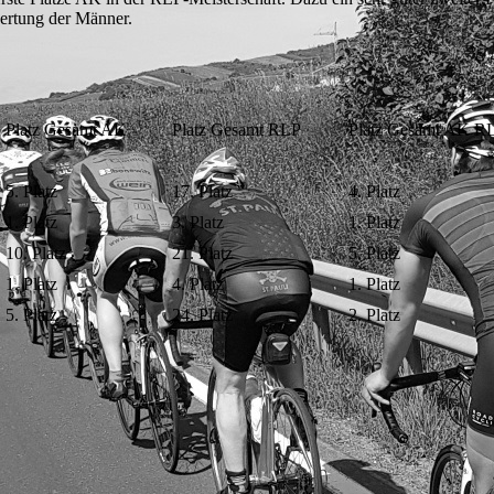
wertung der Männer.
Platz Gesamt AK
Platz Gesamt RLP
Platz Gesamt AK R
5. Platz
17. Platz
4. Platz
1. Platz
3. Platz
1. Platz
10. Platz
21. Platz
5. Platz
1. Platz
4. Platz
1. Platz
5. Platz
24. Platz
2. Platz