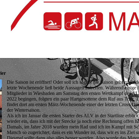
ier
Die Saison ist eröffnet! Oder soll ich sagen: die Saison geht zu En
letzte Wochenende ließ beide Aussagen zutreffen. Während einige
Mitglieder in Wiesbaden am Samstag den ersten Wettkampf des A
2022 begingen, folgten ein paar Hartgesottene dem Ruf aus Trier. Tr
findet dort am ersten März-Wochenende einer der letzten Cross-Du
der Wintersaison.
Als ich im Januar die ersten Starter des ALV in der Startliste erblickt
wieder ein, dass ich mit der Strecke ja noch eine Rechnung offen ha
Damals, im Jahre 2018 wurden mein Rad und ich im Kampf mit S
Matsch so zugerichtet, dass es ein Wunder ist, dass wir es ins Ziel s
Diesmal sollte dann also alles besser werden. Also wurde das Mater