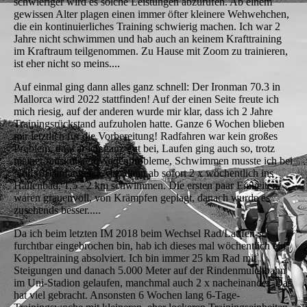
schwieriger wird es solche Leistungen abzurufen. Ab einem
gewissen Alter plagen einen immer öfter kleinere Wehwehchen,
die ein kontinuierliches Training schwierig machen. Ich war 2
Jahre nicht schwimmen und hab auch an keinem Krafttraining
im Kraftraum teilgenommen. Zu Hause mit Zoom zu trainieren,
ist eher nicht so meins....
Auf einmal ging dann alles ganz schnell: Der Ironman 70.3 in
Mallorca wird 2022 stattfinden! Auf der einen Seite freute ich
mich riesig, auf der anderen wurde mir klar, dass ich 2 Jahre
Trainingsrückstand aufzuholen hatte. Ganze 6 Wochen blieben
mir letztlich für die Vorbereitung! Radfahren war kein großes
Problem, da war ich ganz gut bei, Laufen ging auch so, trotz
meiner muskulären Wadenprobleme, Schwimmen musste ich bei
Null (0!) anfangen.. Also dann ab sofort 2 x wöchentlich ins
Hallenbad, 1,5 - 2 km schwimmen. Die ersten paar Einheiten
waren grauenvoll, von Krämpfen geplagt, danach wurde es
zusehends besser.....
Da ich beim letzten IM 2018 beim Wechsel Rad/Laufen so
furchtbar eingebrochen bin, hab ich dieses mal wöchentlich ein
Koppeltraining absolviert. Ich bin immer 25 km Rad mit
Steigungen und danach 5.000 Meter auf der Rindenmulchbahn
im Uni-Stadion gelaufen, manchmal auch 2 x nacheinander. Das
hat viel gebracht. Ansonsten 6 Wochen lang 6-Tage-