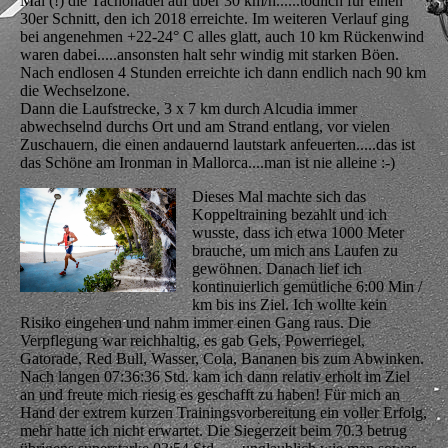
Mal (!) die Tachonadel auf über 30 km/h......tödlich für einen
30er Schnitt, den ich 2018 erreichte. Im weiteren Verlauf ging
bei angenehmen +22-24° C alles glatt, auch 10 km Rückenwind
waren dabei.....ansonsten halt sehr windig mit starken Böen.
Nach endlosen 4 Stunden erreichte ich dann endlich nach 90 km
die Wechselzone.
Dann die Laufstrecke, 3 x 7 km durch Alcudia immer
abwechselnd durchs Ort und am Strand entlang, vor vielen
Zuschauern, die einen andauernd lautstark anfeuerten.....das ist
das Schöne am Ironman in Mallorca....man ist nie alleine :-)
Dieses Mal machte sich das
Koppeltraining bezahlt und ich
wusste, dass ich etwa 1000 Meter
brauche, um mich ans Laufen zu
gewöhnen. Danach lief ich
kontinuierlich gemütliche 6:00 Min /
km bis ins Ziel. Ich wollte kein
Risiko eingehen und nahm immer einen Gang raus. Die
Verpflegung war reichhaltig, es gab Gels, Powerriegel,
Gatorade, Red Bull, Wasser, Cola, Bananen bis zum Abwinken.
Nach langen 07:36:36 Std. kam ich dann relativ erholt im Ziel
an und freute mich riesig es geschafft zu haben! Für mich an
Hand der extrem kurzen Trainingsvorbereitung ein voller Erfolg,
mehr hatte ich nicht erwartet. Die Siegerzeit beim 70.3 betrug