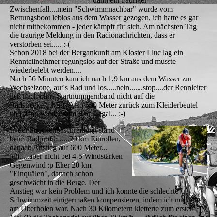
dann ein trauriger
Zwischenfall....mein "Schwimmnachbar" wurde vom
Rettungsboot leblos aus dem Wasser gezogen, ich hatte es gar
nicht mitbekommen - jeder kämpft für sich. Am nächsten Tag
die traurige Meldung in den Radionachrichten, dass er
verstorben sei..... :-(
Schon 2018 bei der Bergankunft am Kloster Lluc lag ein
Rennteilneihmer regungslos auf der Straße und musste
wiederbelebt werden....
Nach 56 Minuten kam ich nach 1,9 km aus dem Wasser zur
Wechselzone, auf's Rad und los.....nein.......stop....der Rennleiter
ließ mich ohne Startnummernband nicht auf die
Radstrecke....Mist! Also 500 Meter zurück zum Kleiderbeutel
und dann wieder zum Rad....egal... :-)
In der Streckenbeschreibung stand
beim Radprofil: .....20 km Einrollen,
danach Anstieg auf 600 Meter....
joh.....aber nicht bei 4-5 Windstärken
Gegenwind :p Eher 20 km
"Einquälen", danach schon
geschwächt in die Berge. Der
Anstieg war kein Problem und ich konnte die schlechte
Schwimmzeit einigermaßen kompensieren, indem ich nur links
am Überholen war. Nach 30 Kilometern kletterte zum erstem