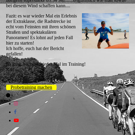
übrigens superstarke 03:54 Std.......unglaublich wie man sowas
bei diesem Wind schaffen kann....
Fazit: es war wieder Mal ein Erlebnis
der Extraklasse, die Radstrecke ist
echt vom Feinsten mit ihren schönen
Straßen und spektakulären
Panoramen! Es lohnt auf jeden Fall
hier zu starten!
Ich hoffe, euch hat der Bericht
gefallen!
So long, bis bald wieder Mal im Training!
Ralf
Probetraining machen