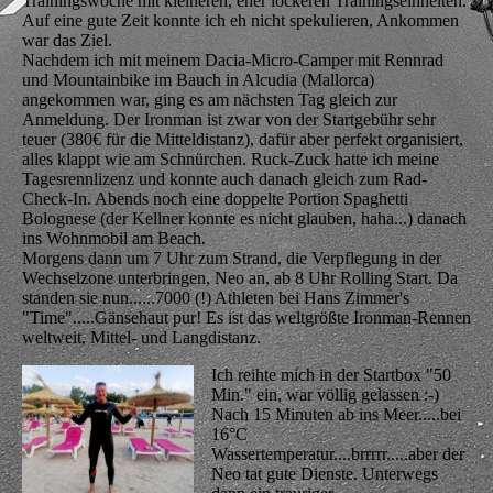
Trainingswoche mit kleineren, eher lockeren Trainingseinheiten.
Auf eine gute Zeit konnte ich eh nicht spekulieren, Ankommen
war das Ziel.
Nachdem ich mit meinem Dacia-Micro-Camper mit Rennrad
und Mountainbike im Bauch in Alcudia (Mallorca)
angekommen war, ging es am nächsten Tag gleich zur
Anmeldung. Der Ironman ist zwar von der Startgebühr sehr
teuer (380€ für die Mitteldistanz), dafür aber perfekt organisiert,
alles klappt wie am Schnürchen. Ruck-Zuck hatte ich meine
Tagesrennlizenz und konnte auch danach gleich zum Rad-
Check-In. Abends noch eine doppelte Portion Spaghetti
Bolognese (der Kellner konnte es nicht glauben, haha...) danach
ins Wohnmobil am Beach.
Morgens dann um 7 Uhr zum Strand, die Verpflegung in der
Wechselzone unterbringen, Neo an, ab 8 Uhr Rolling Start. Da
standen sie nun......7000 (!) Athleten bei Hans Zimmer's
"Time".....Gänsehaut pur! Es ist das weltgrößte Ironman-Rennen
weltweit, Mittel- und Langdistanz.
Ich reihte mich in der Startbox "50
Min." ein, war völlig gelassen :-)
Nach 15 Minuten ab ins Meer.....bei
16°C
Wassertemperatur....brrrrr.....aber der
Neo tat gute Dienste. Unterwegs