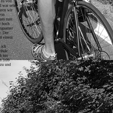
zu voll.
d war sehr
hren wir
von
aum rum
r hoch
angsamer
e. Der
it einem
 ich
elnde
h tun
h 3:09
 zu und