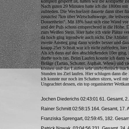
komplett gesperrt ist, hatten wir die komplette 
Nach guten 29 Minuten hatte ich die 1800m mit
zufrieden. Die Wechselzeit dauerte dann über f
zunächst 7km über Wirtschaftswege, die teilwe
Dossenheim“. Mit 18% baut sich eine Wand vor
und der Puls schoss entsprechend in die Höhe.
zum Weißen Stein. Hier habe ich viele Plätze v
da hoch ging irgendwie auch nicht. Die Abfahrt 
zweite Anstieg ging dann wieder besser und dan
knapp 25er Schnitt war ich nicht zufrieden, hier 
Als ich dann auf den abschließenden 10er ging, 
durfte noch ran. Beim Laufen konnte ich dann w
Beläge (Tartan, Schotter, Asphalt, Wiese) und 
können und das Laufen sehr unrhythmisch mache
Stunden ins Ziel laufen. Hier schlugen dann die
ich konnte nur noch im Schatten sitzen, weil mir
Ungeachtet dessen, ein top organisierter Wettk
Jochen Diederichs 02:43:01 61. Gesamt, 2
Rainer Schmitt 02:58:15 164. Gesamt, 17. 
Franziska Sprengart, 02:59:45, 182. Gesamt
Patrick Nowak, 03:04:56 231. Gesamt, 24.