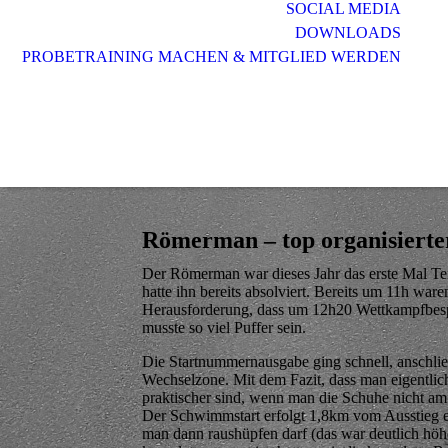
SOCIAL MEDIA
DOWNLOADS
PROBETRAINING MACHEN & MITGLIED WERDEN
Römerman – top organisierte
Der Römerman war dieses Jahr das erste Mal Te
hatte ihn bereits absolviert. Bereits um 11h waren
Herausforderung, dass um 12h20 Wettkampfbespre
musste so viel Puffer sein.
Die Startnummernausgabe ging schnell, anschlie
Wechselzone. Mit dem Fazit, dass man eigentl
praktischer sind, wenn man die Schuhe nicht am 
Der Schwimmstart erfolgt 1,8km vom Ausstieg e
man dann raushüpfen darf (das war deutlich hö