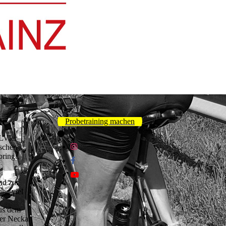
ke
Probetraining machen
ALVler
ischen
ringt,
nd zur
he viel
aus dem
er Neckar