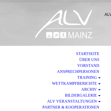
ALV
STARTSEITE
ÜBER UNS
VORSTAND
ANSPRECHPERSONEN
TRAINING
WETTKAMPFBERICHTE
ARCHIV
BILDERGALERIE
ALV VERANSTALTUNGEN
PARTNER & KOOPERATIONEN