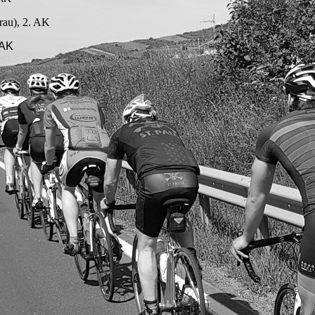
rau), 2. AK
 AK