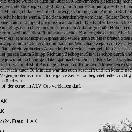
Breite und so wurde es auch mit über 500 Schwimmern gleichzeitig nicht 
 einer Unterstützung von 300-500m pro Stunde Strömung absolviert un
ünf Minuten, einfach weil die Laufwege sehr lang sind. Auf dem Rad fu
ise sehr holperig waren. Und dann standen wir vom dem „Solarer Berg 
 einem auf und irgendwie muss man da hoch. Die Kurbel bekam ich k
 Dann gings nach einer kurzen technischen Abfahrt gute 400 Höhenmete
erloren, weil mich diese Rampe ganz schön Körner gekostet hat. Aber l
war erst sehr schlechter Asphalt und wurde dann zu einer breiten Straß
n ging es nur noch bergab und flach auf Wirtschaftswegen zum Ziel. M
hätte mir ein vorheriges Abradeln der Strecke sicher geholfen.
lief gerade Laura Philipp Richtung Zielbogen. Sie war schon durch und
ie gewohnt noch einige Plätze gut machen. Die Laufstrecke hat wechs
viele Kurven und Mini-Anstiege, die auch mit nur zwei Höhenmetern we
n. Nach guten 50 Minuten war das auch geschafft und ich konnte nac
 Magenprobleme, die mich die ganze Zeit schon begleitet hatten, richtig
 so übel war.
ampf, der gerne im ALV Cup verbleiben darf.
. AK
AK
 (24. Frau), 4. AK
 AK