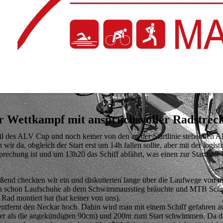
r Wettkampf mit anspruchsvoller Radstrec
il des ALV Cup und noch keiner von den an der Startlinie stehenden 
 wir da, obgleich der Start erst um 14h fallen sollte, aber mit der logist
chung ist und um 13h20 das Schiff abfährt, was einen zur Startlinie b
ßend checkten wir ein und diskutierten lange über die Laufwege von u
ich schon Laufschuhe ab dem Schwimmausstieg bräuchte und MTB Schu
Rad montiert hat (hat keiner von uns).
ntfernt den Neckar hoch. Dahin wird man mit einem Schiff gefahren 
her als die angekündigten 90cm) und 200m zum Start schwimmen. Da d