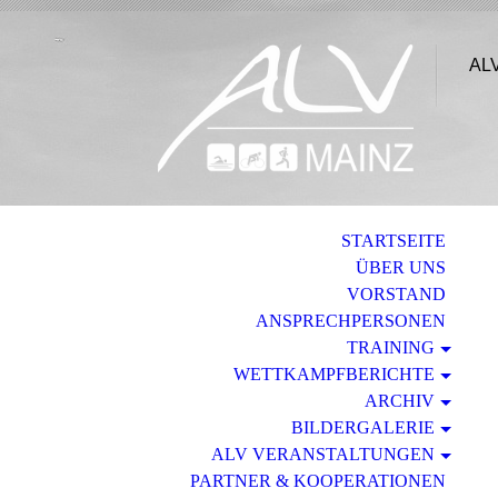
ALV
STARTSEITE
ÜBER UNS
VORSTAND
ANSPRECHPERSONEN
TRAINING
WETTKAMPFBERICHTE
ARCHIV
BILDERGALERIE
ALV VERANSTALTUNGEN
PARTNER & KOOPERATIONEN