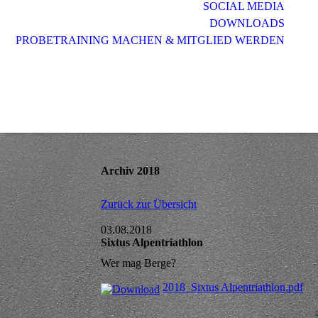
SOCIAL MEDIA
DOWNLOADS
PROBETRAINING MACHEN & MITGLIED WERDEN
Archiv 2018
Zurück zur Übersicht
03.08.2018
Sixtus Alpentriathlon
Wer mag Berge?
2018_Sixtus Alpentriathlon.pdf