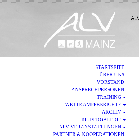
ALV
STARTSEITE
ÜBER UNS
VORSTAND
ANSPRECHPERSONEN
TRAINING
WETTKAMPFBERICHTE
ARCHIV
BILDERGALERIE
ALV VERANSTALTUNGEN
PARTNER & KOOPERATIONEN